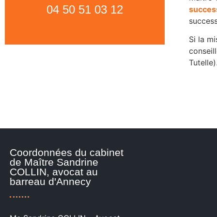
04 50 51 03 12
succes
success
Si la m
conseil
Tutelle)
Coordonnées du cabinet
de Maître Sandrine
COLLIN, avocat au
barreau d'Annecy