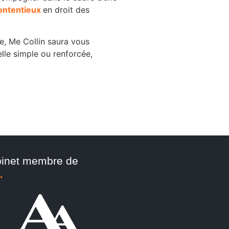
ontentieux
en droit des
e, Me Collin saura vous
lle simple ou renforcée,
inet membre de